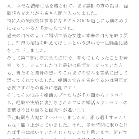
え、幸せな結婚生活を贈られています講師の方の話は、経
験談も交えながら皆さん聞き入ってました。
特に人の失敗談は参考になるのかZOOM越しにも前のめり
になっている方多かったですね。
過去の自分のように婚活で悩む女性が本来の自分を取り戻
し、理想の結婚を叶えてほしいという思いで一生懸命に話
をして下しました。
そして第二部は参加型の進行で、考えてもらったことを発
表したり、シェアしたりと最初は恥ずかしがっていた方
も、当たると自身の想いやこれまでの悩みを言葉に出して
語ってくれていました。婚活の悩みを告白するのは勇気が
必要ですがその勇気に感謝です！
そしてその悩みを婚活のプロたちが多方面からアドバイ
ス。経験や実績に裏打ちされたプロの婚活カウンセラーの
言葉はやはり重みと信憑性が違います。
予定時間も大幅にオーバーしましたが、誰も退出すること
もなく盛り上がっていました。あれ、多分時間に限りなけ
れば半日は続いていたんじゃないかなと思います。流石女