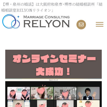
内
【堺・泉州の婚活】は大阪府和泉市･堺市の結婚相談所「結
容
婚相談室RELYONリライオン」
を
ス
キ
ッ
プ