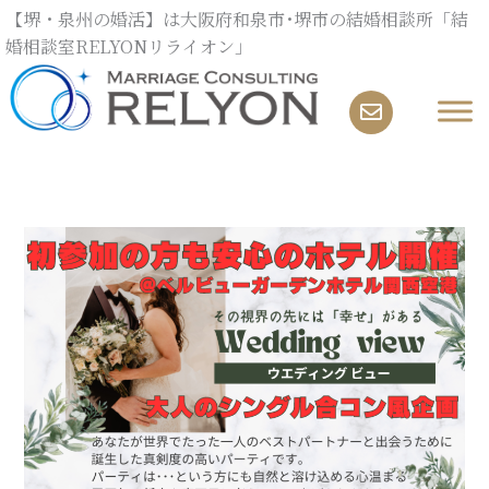
内
【堺・泉州の婚活】は大阪府和泉市･堺市の結婚相談所「結
容
婚相談室RELYONリライオン」
を
ス
キ
ッ
プ