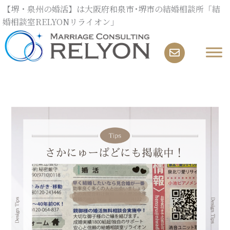
内
【堺・泉州の婚活】は大阪府和泉市･堺市の結婚相談所「結
容
婚相談室RELYONリライオン」
を
ス
キ
ッ
プ