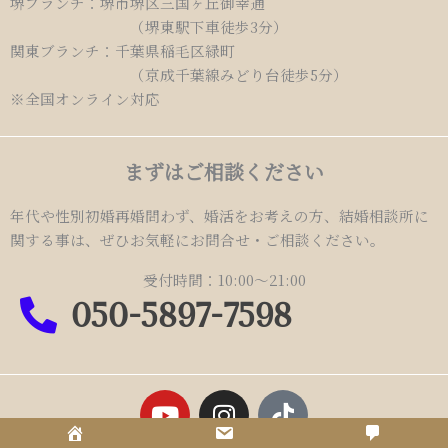
堺ブランチ：堺市堺区三国ヶ丘御幸通
（堺東駅下車徒歩3分）
関東ブランチ：千葉県稲毛区緑町
（京成千葉線みどり台徒歩5分）
※全国オンライン対応
まずはご相談ください
年代や性別初婚再婚問わず、婚活をお考えの方、結婚相談所に
関する事は、ぜひお気軽にお問合せ・ご相談ください。
受付時間：10:00～21:00
050-5897-7598
Y
I
T
o
n
i
u
s
k