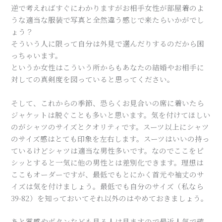
逆で考えればすぐにわかりますがお相手女性が部屋着のよ
うな適当な服装で写真と全然違う感じで来たらいかがでし
ょう？
そういう人に限って自分は外見で選んだりするのだから困
っちゃいます。
というか女性はこういう所からもあなたの結婚やお相手に
対しての真剣度を図っていると思ってください。
そして、これからの季節、恐らくお見合いの席に着いたら
ジャケットは脱ぐことも多いと思います。気を付けてほしい
のがシャツのサイズとクオリティです。スーツ以上にシャツ
のサイズ感はとても印象を左右します。スーツはいいの持っ
ているけどシャツは適当な男性多いです。なのでここをピ
シッとすると一気に他の男性とは差別化できます。理想は
ここもオーダーですが、最低でもとにかく首元や袖丈のサ
イズは気を付けましょう。最低でも自分のサイズ（私なら
39-82）を知っておいてそれ以外のはやめておきましょう。
あと質感やボタンなども見る人は見ますので最近人気で確