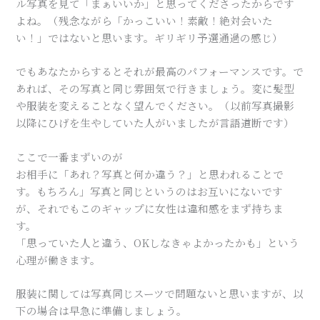
ル写真を見て「まぁいいか」と思ってくださったからです
よね。（残念ながら「かっこいい！素敵！絶対会いた
い！」ではないと思います。ギリギリ予選通過の感じ）
でもあなたからするとそれが最高のパフォーマンスです。で
あれば、その写真と同じ雰囲気で行きましょう。変に髪型
や服装を変えることなく望んでください。（以前写真撮影
以降にひげを生やしていた人がいましたが言語道断です）
ここで一番まずいのが
お相手に「あれ？写真と何か違う？」と思われることで
す。もちろん」写真と同じというのはお互いにないです
が、それでもこのギャップに女性は違和感をまず持ちま
す。
「思っていた人と違う、OKしなきゃよかったかも」という
心理が働きます。
服装に関しては写真同じスーツで問題ないと思いますが、以
下の場合は早急に準備しましょう。