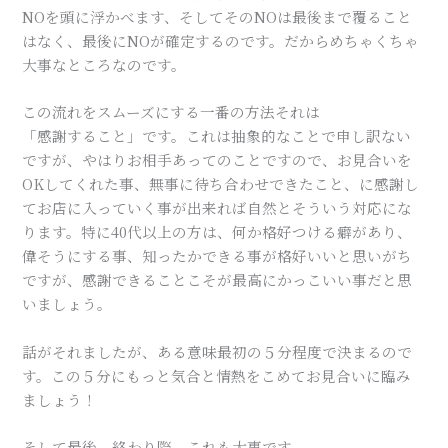
NOを頭に浮かべます、そしてそのNOは最後まで覆ること
はなく、最後にNOが確定するのです。だからめちゃくちゃ
大事なところなのです。
この流れをスムーズにする一番の方法それは
「感謝すること」です。これは抽象的なことで申し訳ない
ですが、やはりお相手あってのことですので、お見合いを
OKしてくれた事、無事に待ち合わせできたこと、に感謝し
てお店に入っていく事が出来れば自然とそういう対応にな
ります。特に40代以上の方は、何か格好つける癖があり、
偉そうにする事、知ったかできる事が格好いいと思いがち
ですが、感謝できることこそが最高にかっこいい事だと思
いましょう。
話がそれましたが、ある意味最初の５分程度で決まるので
す。この５分にもっと気合と情熱をこめてお見合いに臨み
ましょう！
そして最後、終わり際。これも大事です。