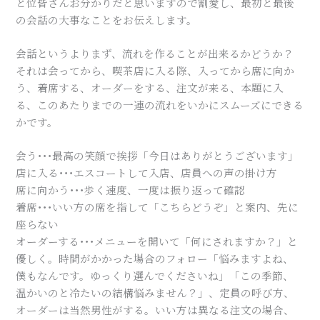
と位皆さんお分かりだと思いますので割愛し、最初と最後
の会話の大事なことをお伝えします。
会話というよりまず、流れを作ることが出来るかどうか？
それは会ってから、喫茶店に入る際、入ってから席に向か
う、着席する、オーダーをする、注文が来る、本題に入
る、このあたりまでの一連の流れをいかにスムーズにできる
かです。
会う･･･最高の笑顔で挨拶「今日はありがとうございます」
店に入る･･･エスコートして入店、店員への声の掛け方
席に向かう･･･歩く速度、一度は振り返って確認
着席･･･いい方の席を指して「こちらどうぞ」と案内、先に
座らない
オーダーする･･･メニューを開いて「何にされますか？」と
優しく。時間がかかった場合のフォロー「悩みますよね、
僕もなんです。ゆっくり選んでくださいね」「この季節、
温かいのと冷たいの結構悩みません？」、定員の呼び方、
オーダーは当然男性がする。いい方は異なる注文の場合、