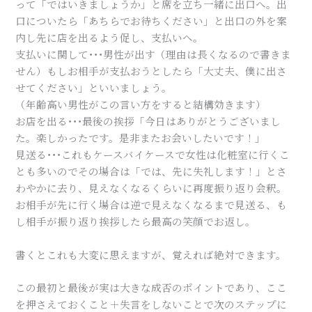
って「ではいきましょうか」と席を立ち一緒に出口へ。出
口についたら「あちらでお待ちください」と出口の外を案
内し先に店を出るよう促し、支払いへ。
支払いに関して･･･男性が出す（理由は長くなるので書きま
せん）もしお相手が支払おうとしたら「大丈夫、僕に出さ
せてください」といいましょう。
（年齢高い男性がこの言い方をすると結構効きます）
お店を出る･･･最後の挨拶「今日はありがとうございまし
た。楽しかったです。是非またお会いしたいです！」
見送る･･･これもケースバイケースで女性は化粧室に行くこ
とも多いのでその場合は「では、先に失礼します！」とさ
わやかに去り、見えなくなるくらいに再度振り返り会釈。
お相手が先に行く場合は逆で見えなくなるまで見送る、も
し相手が振り返り挨拶したら最高の笑顔でお返し。
書くとこれも大変に思えますが、覚えれば絶対できます。
この最初と最後が実は大きな成否のポイントであり、ここ
を押さえておくこと＋失言をしないことで次のステップに