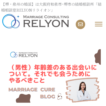
内
【堺・泉州の婚活】は大阪府和泉市･堺市の結婚相談所「結
容
婚相談室RELYONリライオン」
を
ス
キ
ッ
プ