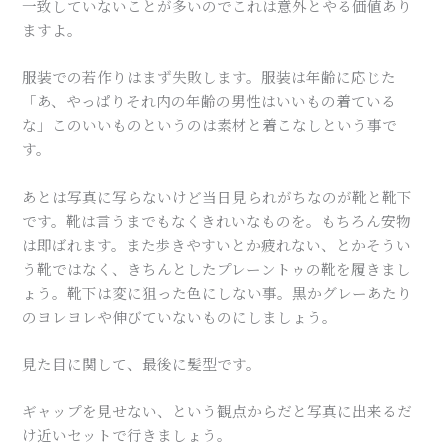
一致していないことが多いのでこれは意外とやる価値あり
ますよ。
服装での若作りはまず失敗します。服装は年齢に応じた
「あ、やっぱりそれ内の年齢の男性はいいもの着ている
な」このいいものというのは素材と着こなしという事で
す。
あとは写真に写らないけど当日見られがちなのが靴と靴下
です。靴は言うまでもなくきれいなものを。もちろん安物
は即ばれます。また歩きやすいとか疲れない、とかそうい
う靴ではなく、きちんとしたプレーントゥの靴を履きまし
ょう。靴下は変に狙った色にしない事。黒かグレーあたり
のヨレヨレや伸びていないものにしましょう。
見た目に関して、最後に髪型です。
ギャップを見せない、という観点からだと写真に出来るだ
け近いセットで行きましょう。